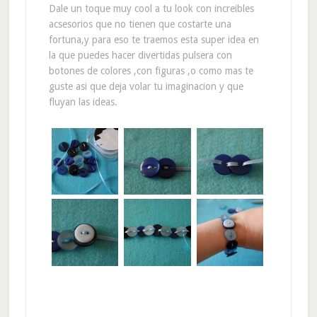
Dale un toque muy cool a tu look con increibles
acsesorios que no tienen que costarte una
fortuna,y para eso te traemos esta super idea en
la que puedes hacer divertidas pulsera con
botones de colores ,con figuras ,o como mas te
guste asi que deja volar tu imaginacion y que
fluyan las ideas.