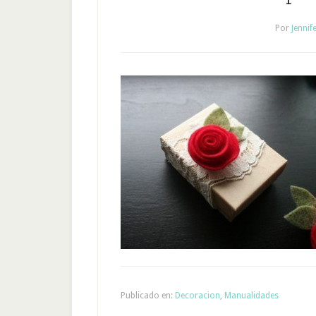
Por
Jennif
Publicado en:
Decoracion
,
Manualidades