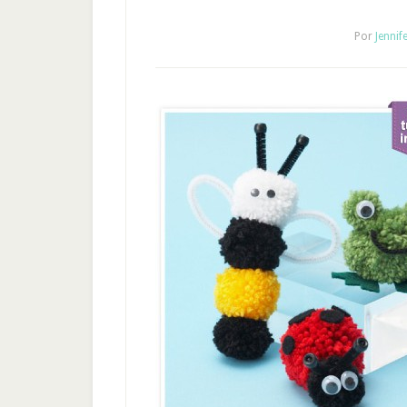
Por
Jennif